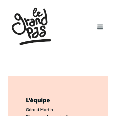
Skip
to
content
Toggl
Navig
Accueil
Agenda
Artistes
Contact
L’équipe
Gérald Martin