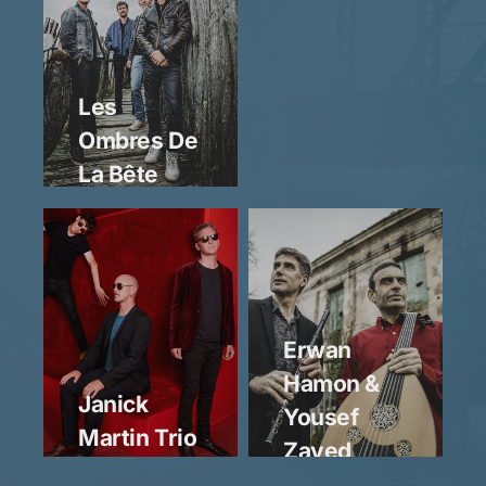
Les
Ombres De
La Bête
Erwan
Hamon &
Janick
Yousef
Martin Trio
Zayed