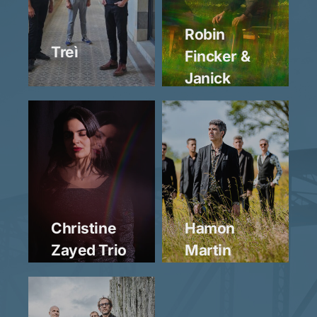
Robin
Treì
Fincker &
Janick
Martin
Erwan
Christine
Hamon
Hamon
Zayed Trio
Martin
&
Quintet
Janick
Martin