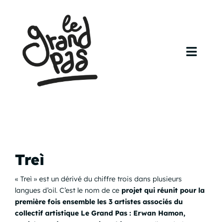
Skip
to
content
Toggl
Navig
Accueil
Agenda
Artistes
Treì
Contact
« Treì » est un dérivé du chiffre trois dans plusieurs
langues d’oil. C’est le nom de ce
projet qui réunit pour la
première fois ensemble les 3 artistes associés du
collectif artistique Le Grand Pas : Erwan Hamon,