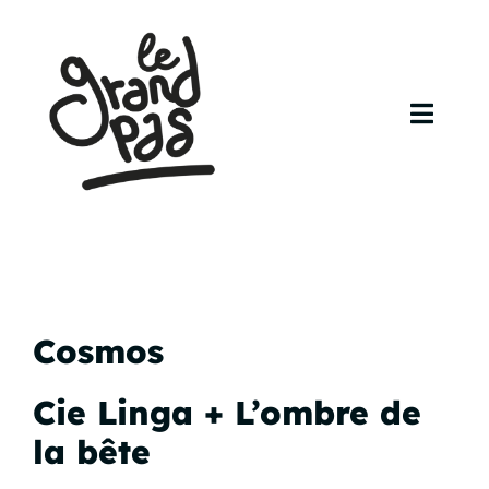
Skip
to
content
Toggl
Navig
Accueil
Agenda
Artistes
Cosmos
Contact
Cie Linga + L’ombre de
la bête