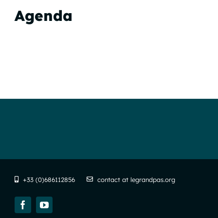
Agenda
+33 (0)686112856
contact at legrandpas.org